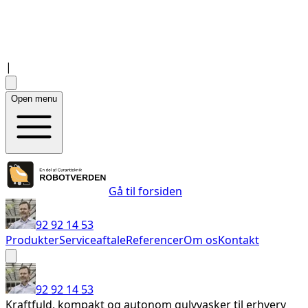
|
Open menu
Gå til forsiden
92 92 14 53
Produkter
Serviceaftale
Referencer
Om os
Kontakt
92 92 14 53
Kraftfuld, kompakt og autonom gulvvasker til erhverv