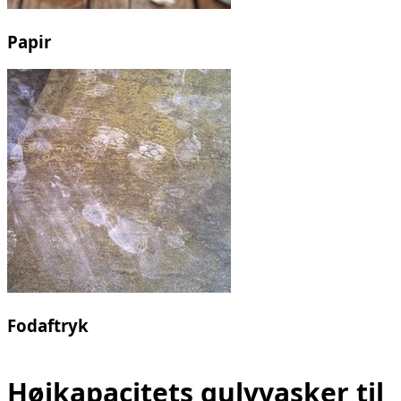
Papir
Fodaftryk
Højkapacitets gulvvasker til